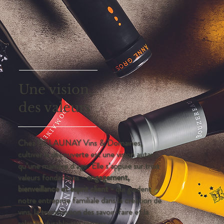
Une vision,
des valeurs
Chez DELAUNAY Vins & Domaines,
cultiver la découverte est une vision autant
qu’une manière d’agir. Elle s’appuie sur trois
valeurs fondatrices -
engagement,
bienveillance et esprit client -
qui guident
notre entreprise familiale dans la création de
vins, la transmission des savoir-faire et la
relation durable aux terroirs.