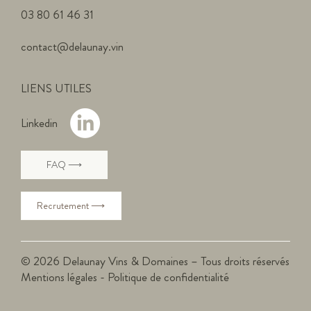
03 80 61 46 31
contact@delaunay.vin
LIENS UTILES
Linkedin
FAQ ⟶
Recrutement ⟶
© 2026 Delaunay Vins & Domaines – Tous droits réservés
Mentions légales
-
Politique de confidentialité