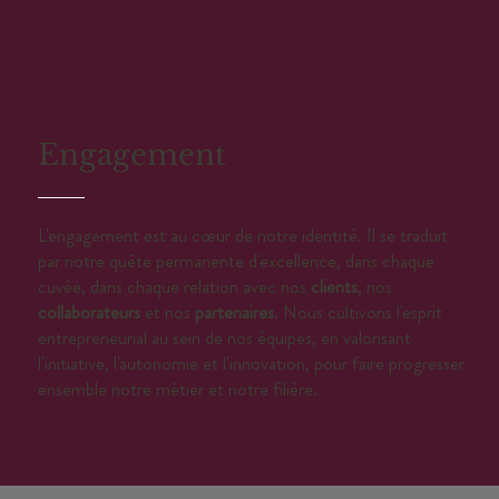
Engagement
L'engagement est au cœur de notre identité. Il se traduit
par notre quête permanente d'excellence, dans chaque
cuvée, dans chaque relation avec nos
clients
, nos
collaborateurs
et nos
partenaires
. Nous cultivons l'esprit
entrepreneurial au sein de nos équipes, en valorisant
l'initiative, l'autonomie et l'innovation, pour faire progresser
ensemble notre métier et notre filière.