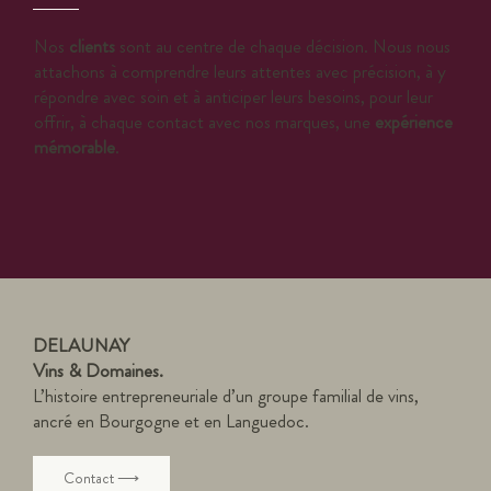
Nos
clients
sont au centre de chaque décision. Nous nous
attachons à comprendre leurs attentes avec précision, à y
répondre avec soin et à anticiper leurs besoins, pour leur
offrir, à chaque contact avec nos marques, une
expérience
mémorable
.
DELAUNAY
Vins & Domaines.
L’histoire entrepreneuriale d’un groupe familial de vins,
ancré en Bourgogne et en Languedoc.
Contact ⟶