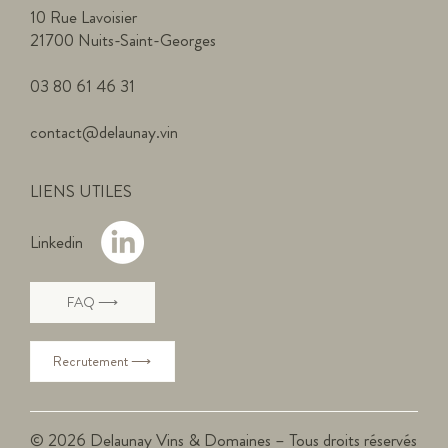
10 Rue Lavoisier
21700 Nuits-Saint-Georges
03 80 61 46 31
contact@delaunay.vin
LIENS UTILES
Linkedin
FAQ ⟶
Recrutement ⟶
© 2026 Delaunay Vins & Domaines – Tous droits réservés