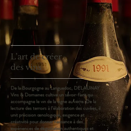
L’art de créer
des vins
De la Bourgogne au Languedoc, DELAUNAY
Vins & Domaines cultive un savoir-faire qui
accompagne le vin de la vigne au verre. De la
lecture des terroirs à l’élaboration des cuvées, il
unit précision œnologique, exigence et
créativité pour donner naissance à des
expériences de dégustation authentiques et