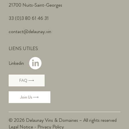
21700 Nuits-Saint-Georges
33 (0)3 80 61 46 31
contact@delaunay.vin
LIENS UTILES
Linkedin
FAQ ⟶
Join Us ⟶
© 2026 Delaunay Vins & Domaines – All rights reserved
Legal Notice
-
Privacy Policy